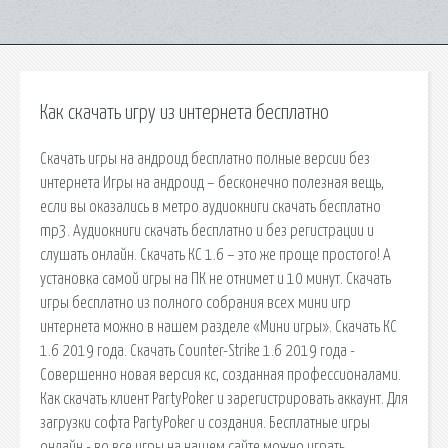
Как скачать игру из интернета бесплатно
Скачать игры на андроид бесплатно полные версии без
интернета Игры на андроид – бесконечно полезная вещь,
если вы оказались в метро аудиокниги скачать бесплатно
mp3. Аудиокниги скачать бесплатно и без регистрации и
слушать онлайн. Скачать КС 1.6 – это же проще простого! А
установка самой игры на ПК не отнимет и 10 минут. Скачать
игры бесплатно из полного собрания всех мини игр
интернета можно в нашем разделе «Мини игры». Скачать КС
1.6 2019 года. Скачать Counter-Strike 1.6 2019 года -
Совершенно новая версия кс, созданная профессионалами.
Как скачать клиент PartyPoker и зарегистрировать аккаунт. Для
загрузки софта PartyPoker и создания. Бесплатные игры
онлайн - во все игры на нашем сайте можно играть