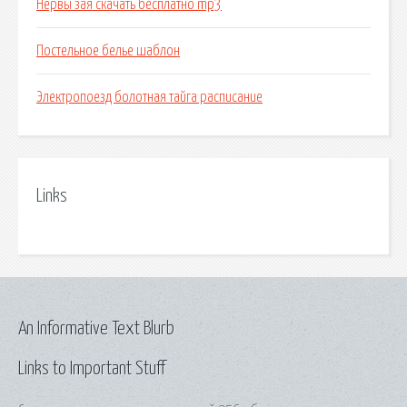
Нервы зая скачать бесплатно mp3
Постельное белье шаблон
Электропоезд болотная тайга расписание
Links
An Informative Text Blurb
Links to Important Stuff