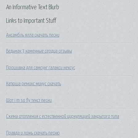
An Informative Text Blurb
Links to Important Stuff
Ансамбль ялла скачать песни
Ведьмак 3 каменные сердца отзывы
Прошивка для самсунг галакси нексус
Катюша ремикс минус скачать
Шот i m so fly текст песни
Схема отопления с естественной циркуляцией закрытого типа
Правда и ложь скачать песню