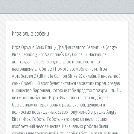
Игра злые собаки
Игра Орудие Злых Птиц 3 Для Дня святого Валентина (Angry
Birds Cannon 3 For Valentine's Day) онлайн. Наступила
долгожданная весна и даже злые птички хотят по-
настоящему влюбиться! Помоги возлюбленным. Игра
Артобстрел 2 (Ultimate Cannon Strike 2) онлайн. И вновь твой
самый злейший враг будет пытаться захватить город, создав
множество баррикад, которые тебе предстоит разрушить. Ты
не сможешь близко. Игры Злые птицы — это подборка
бесплатных интерактивных развлечений, целиком и
полностью посвященных сверхпопулярной игрушке Angry
Birds. Игры Роботы. Роботы - это одно из величайших
изобретений человечества. Изначально роботы были
созданы для трудоёмкой и тяжёлой работы. Играть в Экшен: