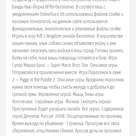
Банды Нью-Йорка ИГРЫ бесплатно. В соответствии с
уведомлением OnlineGuru об использовании файлов cookie и
похожих технологий, на данном сайте используются
функциональные, аналитические и рекламные файлы cookie.
Играть в игру Kitt's kingdom онлайн бесплатно. В королевстве
кошек паника, злые собаки снова объявляют войну и уже
начинают запускать свои войска в ваш город. Готовы принять
битву на себя, пока ваши товарищи готовятся к бою. Игра
Супер Марио Брос — Super Mario Bros Star. Описание игры:
Отправляйся в приключения вместе. Игра Поросенок в луже
2 — Piggy in the Puddle 2. Описание игры: Вредному поросенку
нужна твоя помощь чтобы съесть желуди и добраться до
грязной лужи. Управление игрой: Мышь Темы игры:
Логические:: Серийные игры:: Физика. Смотреть сериал
Преступление будет раскрыто онлайн. Все серии. Содержание
серий Детектив. Россия. 2008. Отсортированные по признаку
Время выхода по убыванию - Страница. Проиграв все свои
сбережения, отец Нанами сбежал, бросив дочь на произвол