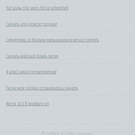
Чит коды star wars force unleashed
Скачать игру доктор торрент
Саундтреки из фильма мальчишник в вегасе скачать
Скачать майский дождь песня
4 класс книга по математике
Песни мое сердце остановилось скачать
Xerox 4118 драйвер xp
© Untitled. All rights reserved.