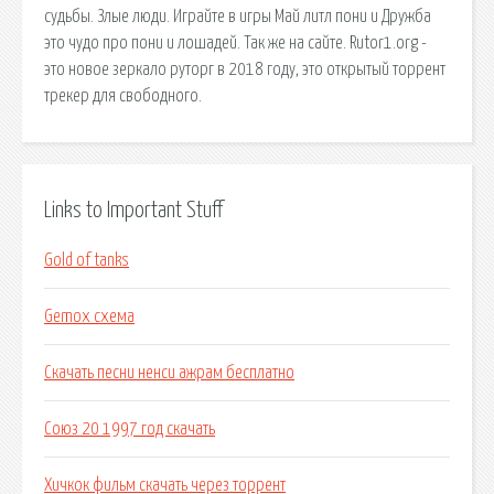
судьбы. Злые люди. Играйте в игры Май литл пони и Дружба
это чудо про пони и лошадей. Так же на сайте. Rutor1.org -
это новое зеркало руторг в 2018 году, это открытый торрент
трекер для свободного.
Links to Important Stuff
Gold of tanks
Gemox схема
Скачать песни ненси ажрам бесплатно
Союз 20 1997 год скачать
Хичкок фильм скачать через торрент