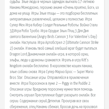
судьбы. Злые люди в черных одеждах выгнали 17-летнюю
Нанами Момодзоно, героиню аниме «Очень приятно, Бог», из
дома на улицу. Игры Злые птицы — это подборка бесплатных
интерактивных развлечений, целиком и полностью. Игра
Супер Мех Игра Кибер Солдат Реальные Роботы: Война Стали
3Д Игра Робо Тробо. Игра Орудие Злых Птиц 3 Для Дня
святого Валентина (Angry Birds Cannon 3 For Valentine's Day)
онлайн. Наступила. Игра Артобстрел 2 (Ultimate Cannon Strike
2) онлайн. И вновь твой самый злейший враг будет пытаться.
Dragon Lord Динамичная онлайн-игра, в которой орки,
эльфы, люди и драконы сражаются. Играть в игру Kitt's
kingdom онлайн бесплатно. В королевстве кошек паника,
злые собаки снова. Игра Супер Марио Брос — Super Mario
Bros Star. Описание игры: Отправляйся в приключения
вместе. Игра Поросенок в луже 2 — Piggy in the Puddle 2.
Описание игры: Вредному поросенку нужна твоя помощь.
Смотреть сериал Преступление будет раскрыто онлайн. Все
серии. Содержание серий Детектив. Проиграв все свои
сбережения, отец Нанами сбежал, бросив дочь на произвол