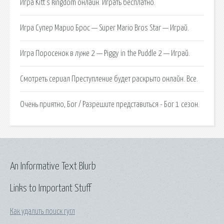
Игра Kitt's kingdom онлайн. Играть бесплатно.
Игра Супер Марио Брос — Super Mario Bros Star — Играй.
Игра Поросенок в луже 2 — Piggy in the Puddle 2 — Играй.
Смотреть сериал Преступление будет раскрыто онлайн. Все.
Очень приятно, Бог / Разрешите представиться - Бог 1 сезон.
An Informative Text Blurb
Links to Important Stuff
Как удалить поиск гугл