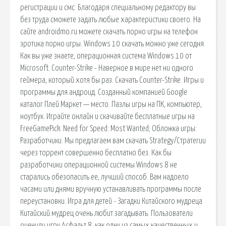
регистрации и смс. Благодаря специальному редактору вы
без труда сможете задать любые характеристики своего. На
сайте androidmo.ru можете скачать порно игры на телефон
эротика порно игры. Windows 10 скачать можно уже сегодня.
Как вы уже знаете, операционная система Windows 10 от
Microsoft. Counter-Strike - Наверное в мире нет ни одного
геймера, который хотя бы раз. Скачать Counter-Strike. Игры и
программы для андроид. Созданный компанией Google
каталог Плей Маркет — место. Пазлы игры на ПК, компьютер,
ноутбук. Играйте онлайн и скачивайте бесплатные игры на
FreeGamePick. Need for Speed: Most Wanted; Обложка игры:
Разработчики. Мы предлагаем вам скачать Strategy/Стратегии
через торрент совершенно бесплатно без. Как бы
разработчики операционной системы Windows 8 не
старались обезопасить ее, лучший способ. Вам надоело
часами или днями вручную устанавливать программы после
переустановки. Игра для детей - Загадки Китайского мудреца
Китайский мудрец очень любит загадывать. Пользователи
оценили игру Асфальт 8, как одну из самых качественных и