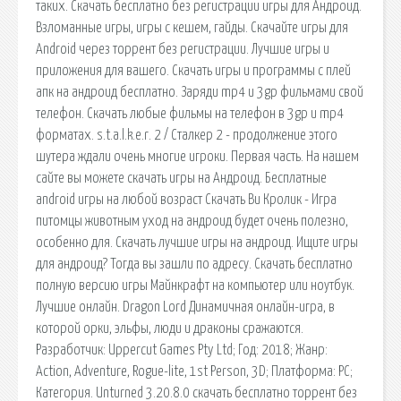
таких. Скачать бесплатно без регистрации игры для Андроид.
Взломанные игры, игры с кешем, гайды. Скачайте игры для
Android через торрент без регистрации. Лучшие игры и
приложения для вашего. Скачать игры и программы с плей
апк на андроид бесплатно. Заряди mp4 и 3gp фильмами свой
телефон. Скачать любые фильмы на телефон в 3gp и mp4
форматах. s.t.a.l.k.e.r. 2 / Сталкер 2 - продолжение этого
шутера ждали очень многие игроки. Первая часть. На нашем
сайте вы можете скачать игры на Андроид. Бесплатные
android игры на любой возраст Скачать Bu Кролик - Игра
питомцы животным уход на андроид будет очень полезно,
особенно для. Скачать лучшие игры на андроид. Ищите игры
для андроид? Тогда вы зашли по адресу. Скачать бесплатно
полную версию игры Майнкрафт на компьютер или ноутбук.
Лучшие онлайн. Dragon Lord Динамичная онлайн-игра, в
которой орки, эльфы, люди и драконы сражаются.
Разработчик: Uppercut Games Pty Ltd; Год: 2018; Жанр:
Action, Adventure, Rogue-lite, 1st Person, 3D; Платформа: PC;
Категория. Unturned 3.20.8.0 скачать бесплатно торрент без