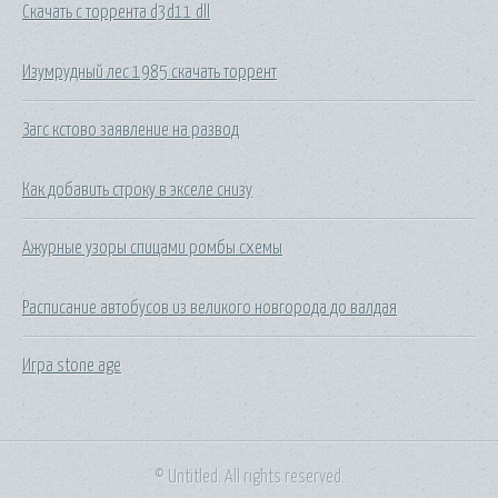
Скачать с торрента d3d11 dll
Изумрудный лес 1985 скачать торрент
Загс кстово заявление на развод
Как добавить строку в экселе снизу
Ажурные узоры спицами ромбы схемы
Расписание автобусов из великого новгорода до валдая
Игра stone age
© Untitled. All rights reserved.