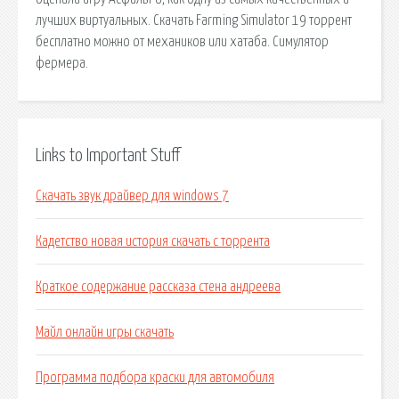
лучших виртуальных. Скачать Farming Simulator 19 торрент
бесплатно можно от механиков или хатаба. Симулятор
фермера.
Links to Important Stuff
Скачать звук драйвер для windows 7
Кадетство новая история скачать с торрента
Краткое содержание рассказа стена андреева
Майл онлайн игры скачать
Программа подбора краски для автомобиля