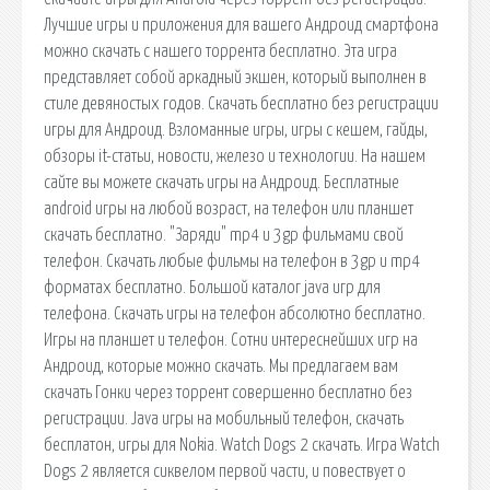
Лучшие игры и приложения для вашего Андроид смартфона
можно скачать с нашего торрента бесплатно. Эта игра
представляет собой аркадный экшен, который выполнен в
стиле девяностых годов. Скачать бесплатно без регистрации
игры для Андроид. Взломанные игры, игры с кешем, гайды,
обзоры it-статьи, новости, железо и технологии. На нашем
сайте вы можете скачать игры на Андроид. Бесплатные
android игры на любой возраст, на телефон или планшет
скачать бесплатно. "Заряди" mp4 и 3gp фильмами свой
телефон. Скачать любые фильмы на телефон в 3gp и mp4
форматах бесплатно. Большой каталог java игр для
телефона. Скачать игры на телефон абсолютно бесплатно.
Игры на планшет и телефон. Сотни интереснейших игр на
Андроид, которые можно скачать. Мы предлагаем вам
скачать Гонки через торрент совершенно бесплатно без
регистрации. Java игры на мобильный телефон, скачать
бесплатон, игры для Nokia. Watch Dogs 2 скачать. Игра Watch
Dogs 2 является сиквелом первой части, и повествует о