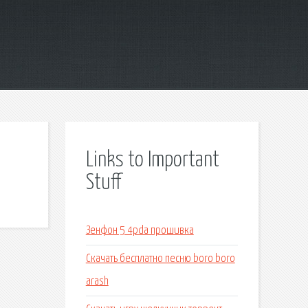
Links to Important
Stuff
Зенфон 5 4pda прошивка
Скачать бесплатно песню boro boro
arash