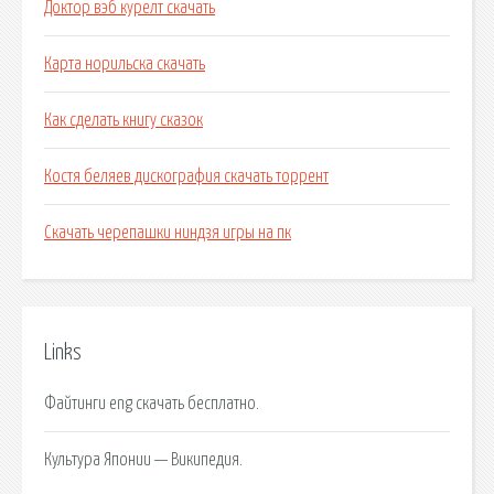
Доктор вэб курелт скачать
Карта норильска скачать
Как сделать книгу сказок
Костя беляев дискография скачать торрент
Скачать черепашки ниндзя игры на пк
Links
Файтинги eng скачать бесплатно.
Культура Японии — Википедия.