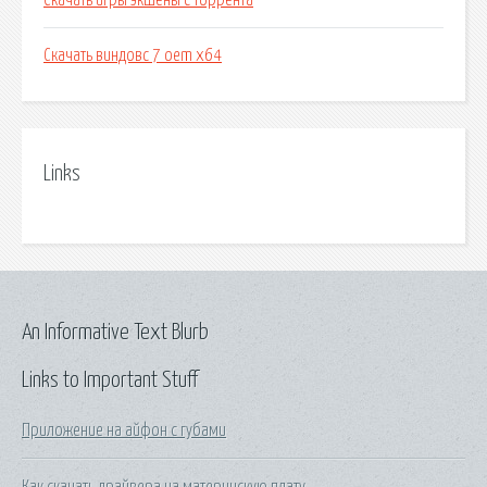
Скачать игры экшены с торрента
Скачать виндовс 7 oem x64
Links
An Informative Text Blurb
Links to Important Stuff
Приложение на айфон с губами
Как скачать драйвера на материнскую плату