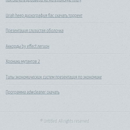
Uriah heep дискография flac скачать торрент
Презентация слизистая оболочка
Аккорды by effect легион
Хроники мутантов 2
Типы экономических систем презентация по экономике
Программа adwcleaner скачать
© Untitled. All rights reserved.