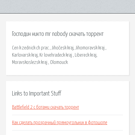
Господин никто mr nobody скачать торрент
Cen k zednick ch prac , Jihočesk kraj, Jihomoravsk kraj ,
Karlovarsk kraj, Kr lovehradeck kraj , Libereck kraj,
Moravskoslezsk kraj , Olomouck.
Links to Important Stuff
Battlefield 2 с ботами скачать торрент
Как сделать прозрачный прямоугольник в фотошопе