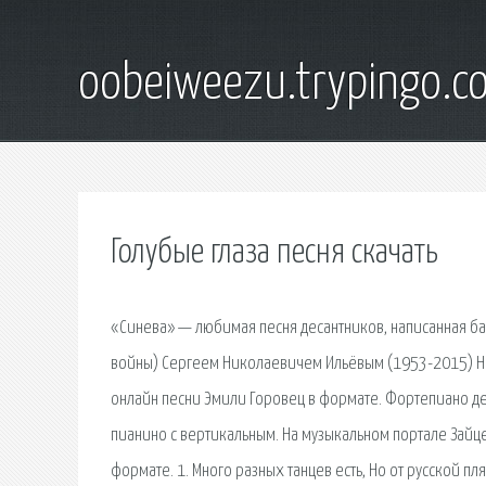
oobeiweezu.trypingo.c
Голубые глаза песня скачать
«Синева» — любимая песня десантников, написанная б
войны) Сергеем Николаевичем Ильёвым (1953-2015) На 
онлайн песни Эмили Горовец в формате. Фортепиано де
пианино с вертикальным. На музыкальном портале Зайце
формате. 1. Много разных танцев есть, Но от русской пл