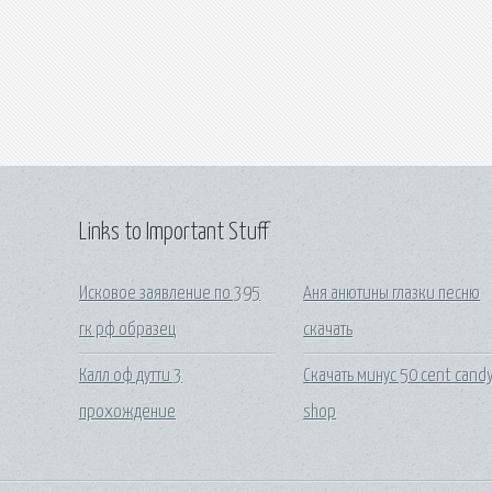
Links to Important Stuff
Исковое заявление по 395
Аня анютины глазки песню
гк рф образец
скачать
Калл оф дутти 3
Скачать минус 50 cent cand
прохождение
shop