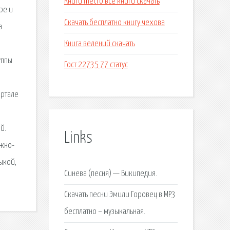
Книги metro все книги скачать
ре и
Скачать бесплатно книгу чехова
а
Книга велений скачать
уппы
Гост 22735 77 статус
ортале
й.
Links
ожно-
ыкой,
Синева (песня) — Википедия.
Скачать песни Эмили Горовец в MP3
бесплатно – музыкальная.