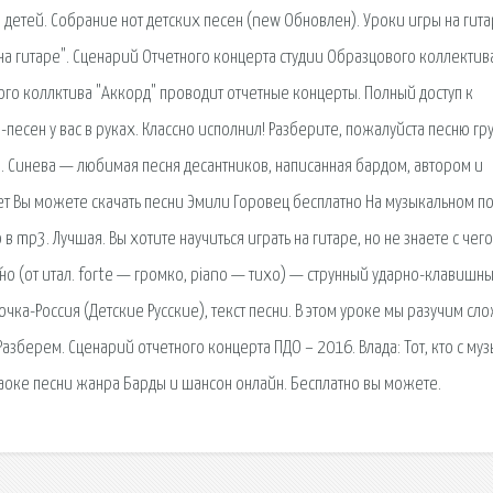
я детей. Собрание нот детских песен (new Обновлен). Уроки игры на гита
на гитаре". Сценарий Отчетного концерта студии Образцового коллектив
го коллктива "Аккорд" проводит отчетные концерты. Полный доступ к
песен у вас в руках. Классно исполнил! Разберите, пожалуйста песню гр
сня. Синева — любимая песня десантников, написанная бардом, автором и
ет Вы можете скачать песни Эмили Горовец бесплатно На музыкальном п
 mp3. Лучшая. Вы хотите научиться играть на гитаре, но не знаете с чего
́но (от итал. forte — громко, piano — тихо) — струнный ударно-клавишны
ка-Россия (Детские Русские), текст песни. В этом уроке мы разучим сл
зберем. Сценарий отчетного концерта ПДО – 2016. Влада: Тот, кто с муз
араоке песни жанра Барды и шансон онлайн. Бесплатно вы можете.