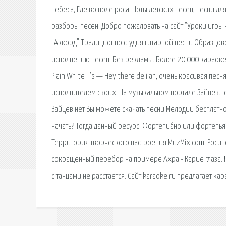
небеса, Где во поле роса. Ноты детских песен, песни дл
разборы песен. Добро пожаловать на сайт "Уроки игры 
"Аккорд" Традиционно студия гитарной песни Образцово
исполнению песен. Без рекламы. Более 20 000 караоке-
Plain White T's — Hey there delilah, очень красивая пе
исполнителем своих. На музыкальном портале Зайцев.н
Зайцев.нет Вы можете скачать песни Мелодии бесплатно в
начать? Тогда данный ресурс. Фортепиа́но или фортепья
Территория творческого настроения MuzMix.com. Росиноч
сокращенный перебор на примере Ахра - Карие глаза. Ра
с танцами не расстается. Сайт karaoke.ru предлагает к