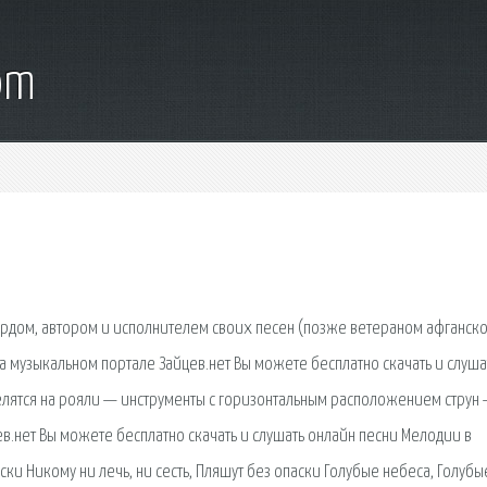
om
ардом, автором и исполнителем своих песен (позже ветераном афганск
музыкальном портале Зайцев.нет Вы можете бесплатно скачать и слуша
лятся на рояли — инструменты с горизонтальным расположением струн 
в.нет Вы можете бесплатно скачать и слушать онлайн песни Мелодии в
яски Никому ни лечь, ни сесть, Пляшут без опаски Голубые небеса, Голубы