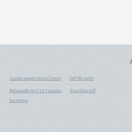
A
Скачать наруто второй сезон
Half life patch
Майнкрафт pe 0 10 0 скачать
Эрик берн pdf
y
бесплатно