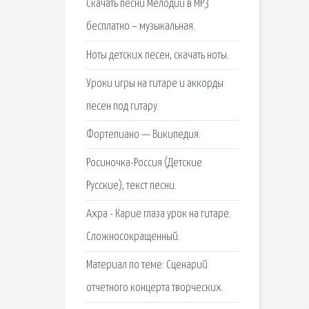
Скачать песни Мелодии в MP3
бесплатно – музыкальная.
Ноты детских песен, скачать ноты.
Уроки игры на гитаре и аккорды
песен под гитару.
Фортепиано — Википедия.
Росиночка-Россия (Детские
Русские), текст песни.
Ахра - Карие глаза урок на гитаре.
Сложносокращенный.
Материал по теме: Сценарий
отчетного концерта творческих.