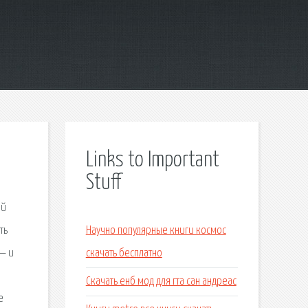
Links to Important
Stuff
ой
ть
Научно популярные книги космос
— и
скачать бесплатно
Скачать енб мод для гта сан андреас
е