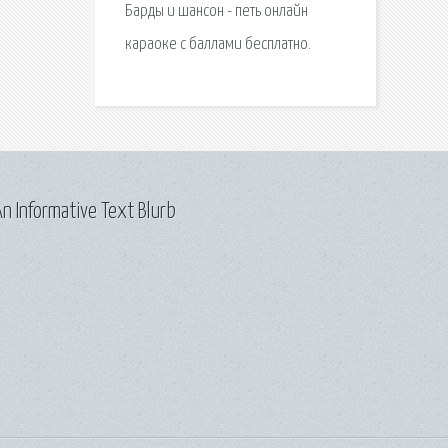
Барды и шансон - петь онлайн
караоке с баллами бесплатно.
n Informative Text Blurb