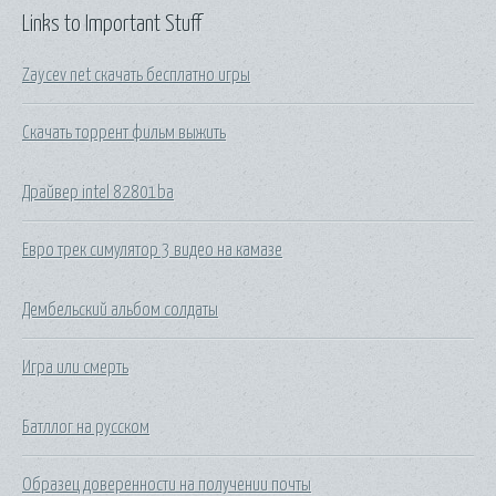
Links to Important Stuff
Zaycev net скачать бесплатно игры
Скачать торрент фильм выжить
Драйвер intel 82801ba
Евро трек симулятор 3 видео на камазе
Дембельский альбом солдаты
Игра или смерть
Батллог на русском
Образец доверенности на получении почты