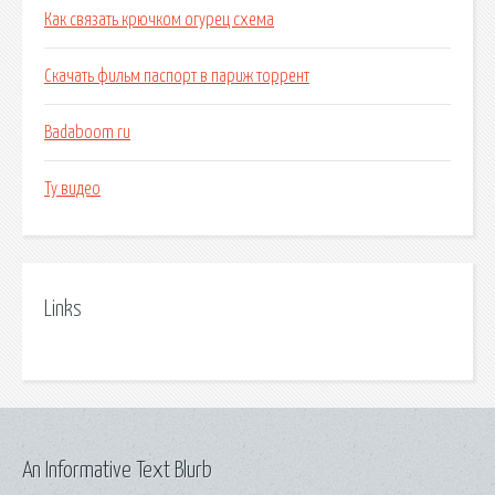
Как связать крючком огурец схема
Скачать фильм паспорт в париж торрент
Badaboom ru
Ту видео
Links
An Informative Text Blurb