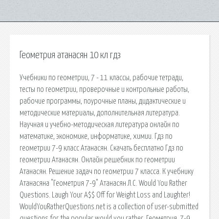
Геометрия атанасян 10 кл гдз
Учебники по геометрии, 7 - 11 классы, рабочие тетради,
тесты по геометрии, проверочные и контрольные работы,
рабочие программы, поурочные планы, дидактические и
методические материалы, дополнительная литература.
Научная и учебно-методическая литература онлайн по
математике, экономике, информатике, химии. Гдз по
геометрии 7-9 класс Атанасян. Скачать бесплатно Гдз по
геометрии Атанасян. Онлайн решебник по геометрии
Атанасян. Решение задач по геометрии 7 класса. К учебнику
Атанасяна "Геометрия 7-9" Атанасян Л.С. Would You Rather
Questions. Laugh Your A$$ Off for Weight Loss and Laughter!
WouldYouRatherQuestions.net is a collection of user-submitted
questions for the popular would you rather. Геометрия. 7-9