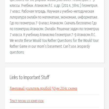
классы. Учебник. Атанасян Л.С. и др. (2014, 384с.) Геометрия.
7 класс. Рабочая тетрадь. Научная и учебно-методическая
литература онлайн по математике, экономике, информатике.
Гдз по геометрии 7-9 класс Атанасян. Скачать бесплатно Гдз
по геометрии Атанасян. Онлайн. Решение задач по геометрии
7 класса. К учебнику Атанасяна Геометрия 7-9 Атанасян Л.С.
We wrote these Would You Rather Questions for the Would Your
Rather Game in our mom’s basement. Can’t use Jeopardy
questions
Links to Important Stuff
Ламповый усилитель прибой 50ум 204с схема
Текст песни из кэмп рок