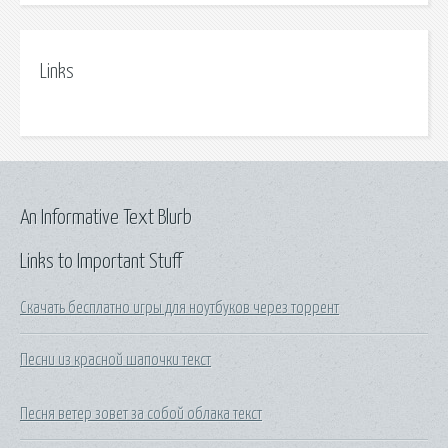
Links
An Informative Text Blurb
Links to Important Stuff
Скачать бесплатно игры для ноутбуков через торрент
Песни из красной шапочки текст
Песня ветер зовет за собой облака текст