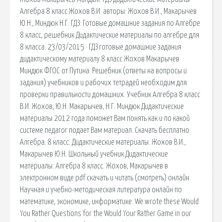
Алгебра 8 класс Жохов В.И. авторы: Жохов В.И., Макарычев
Ю.Н., Миндюк Н.Г. ГДЗ: Готовые домашние задания по Алгебре
8 класс, решебник Дидактические материалы по алгебре для
8 класса. 23/03/2015 · ГДЗ готовые домашние задания
дидактическому материалу 8 класс Жохов Макарычев
Миндюк ФГОС от Путина. Решебник (ответы на вопросы и
задания) учебников и рабочих тетрадей необходим для
проверки правильности домашних. Учебник Алгебра 8 класс
В.И. Жохов, Ю.Н. Макарычев, Н.Г. Миндюк Дидактические
материалы 2012 года поможет Вам понять как и по какой
системе педагог подает Вам материал. Скачать бесплатно
Алгебра. 8 класс. Дидактические материалы. Жохов В.И.,
Макарычев Ю.Н. Школьный учебник Дидактические
материалы: Алгебра 8 класс. Жохов, Макарычев в
электронном виде pdf скачать и читать (смотреть) онлайн.
Научная и учебно-методическая литература онлайн по
математике, экономике, информатике. We wrote these Would
You Rather Questions for the Would Your Rather Game in our