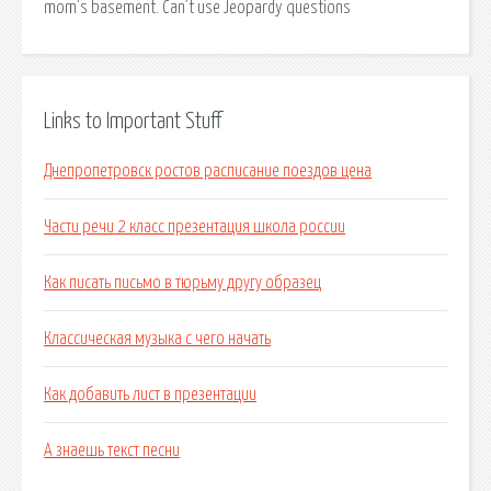
mom’s basement. Can’t use Jeopardy questions
Links to Important Stuff
Днепропетровск ростов расписание поездов цена
Части речи 2 класс презентация школа россии
Как писать письмо в тюрьму другу образец
Классическая музыка с чего начать
Как добавить лист в презентации
А знаешь текст песни