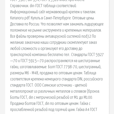
Справочник. din-ГОСТ таблица соответствий.
Информационный сайт нержавеющий крепеж и такелаж.
Каталоги pdf. Купить в Санкт-Петербурге. Оптовые цены.
Доставка по России. Что позволяет нам занимать лидирующее
положение на рынке инструмента и крепежных материалов.
Все файлы проверены антивирусной системой nod32 По
желанию заказчика наши сотрудники скомплектуют заказ
любой сложности и организуют его доставку до
транспортной компании бесплатно тел:. Стандарты ГОСТ 5927
—70 и ГОСТ 5915—70 распространяются на шестигранные
гайки, изготавливаемые. Болт ГОСТ 7798-70, шестигранный,
размеры М6 - М48, продажа по оптовым ценам. Таблица
соответствия крепежа немецкого cтандарта DIN, российского
стандарта ГОСТ. ООО Саянские источники - цветной
металлопрокат из различных металлов и сплавов (бронза.
Болты ГОСТ, din с метрической резьбой от М1 до М100.
Продажа болтов ГОСТ, din по оптовым ценам. Гайка c
прослабленной резьбой под горячий цинк. Гайка А4 ГОСТ