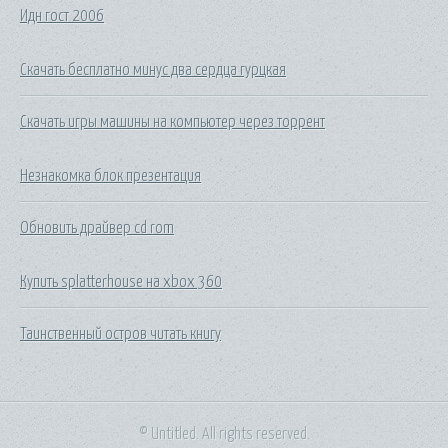
Идн гост 2006
Скачать бесплатно минус два сердца гурцкая
Скачать игры машины на компьютер через торрент
Незнакомка блок презентация
Обновить драйвер cd rom
Купить splatterhouse на xbox 360
Таинственный остров читать книгу
© Untitled. All rights reserved.