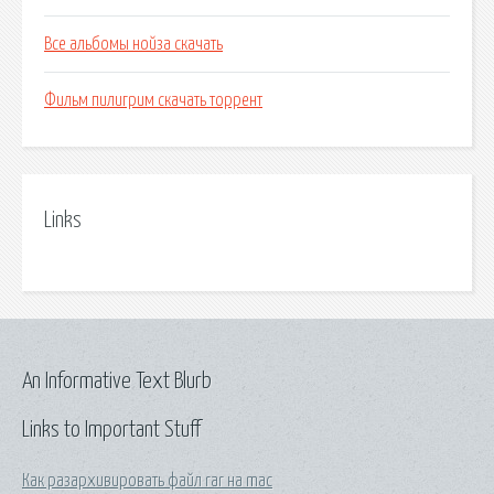
Все альбомы нойза скачать
Фильм пилигрим скачать торрент
Links
An Informative Text Blurb
Links to Important Stuff
Как разархивировать файл rar на mac