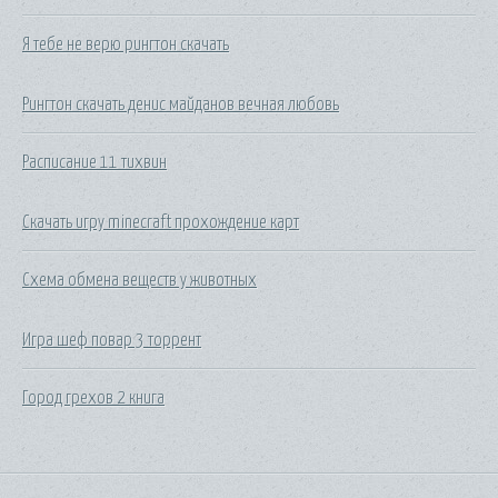
Я тебе не верю рингтон скачать
Рингтон скачать денис майданов вечная любовь
Расписание 11 тихвин
Скачать игру minecraft прохождение карт
Схема обмена веществ у животных
Игра шеф повар 3 торрент
Город грехов 2 книга