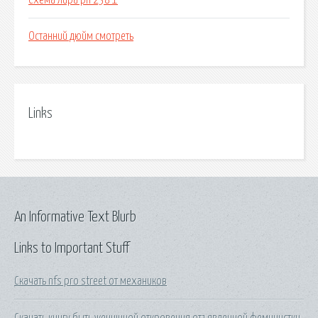
Схема лира рп 238 1
Останний дюйм смотреть
Links
An Informative Text Blurb
Links to Important Stuff
Скачать nfs pro street от механиков
Скачать книгу быть женщиной откровения отъявленной феминистки