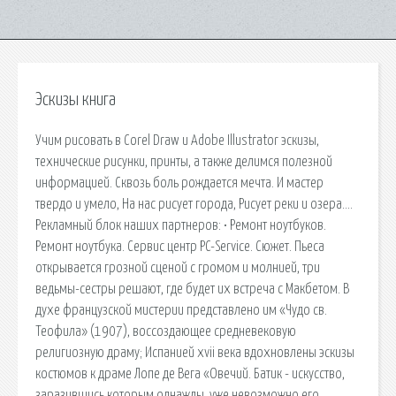
Эскизы книга
Учим рисовать в Corel Draw и Adobe Illustrator эскизы,
технические рисунки, принты, а также делимся полезной
информацией. Сквозь боль рождается мечта. И мастер
твердо и умело, На нас рисует города, Рисует реки и озера….
Рекламный блок наших партнеров: • Ремонт ноутбуков.
Ремонт ноутбука. Сервис центр PC-Service. Сюжет. Пьеса
открывается грозной сценой с громом и молнией, три
ведьмы-сестры решают, где будет их встреча с Макбетом. В
духе французской мистерии представлено им «Чудо св.
Теофила» (1907), воссоздающее средневековую
религиозную драму; Испанией xvii века вдохновлены эскизы
костюмов к драме Лопе де Вега «Овечий. Батик - искусство,
заразившись которым однажды, уже невозможно его