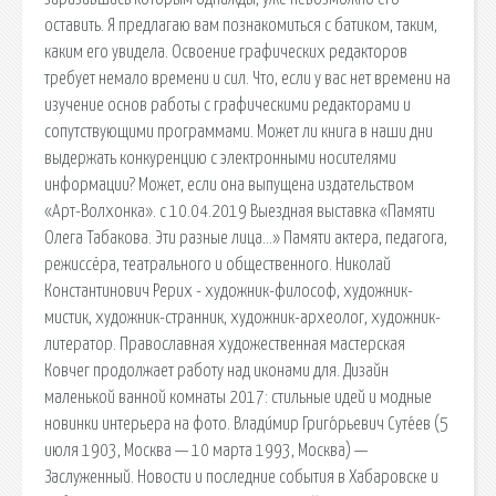
оставить. Я предлагаю вам познакомиться с батиком, таким,
каким его увидела. Освоение графических редакторов
требует немало времени и сил. Что, если у вас нет времени на
изучение основ работы с графическими редакторами и
сопутствующими программами. Может ли книга в наши дни
выдержать конкуренцию с электронными носителями
информации? Может, если она выпущена издательством
«Арт-Волхонка». с 10.04.2019 Выездная выставка «Памяти
Олега Табакова. Эти разные лица…» Памяти актера, педагога,
режиссёра, театрального и общественного. Николай
Константинович Рерих - художник-философ, художник-
мистик, художник-странник, художник-археолог, художник-
литератор. Православная художественная мастерская
Ковчег продолжает работу над иконами для. Дизайн
маленькой ванной комнаты 2017: стильные идей и модные
новинки интерьера на фото. Влади́мир Григо́рьевич Суте́ев (5
июля 1903, Москва — 10 марта 1993, Москва) —
Заслуженный. Новости и последние события в Хабаровске и