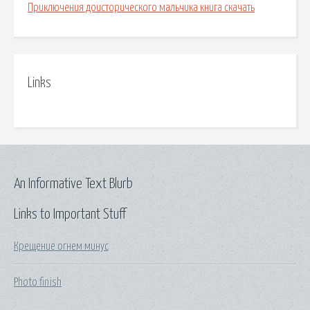
Приключения доисторического мальчика книга скачать
Links
An Informative Text Blurb
Links to Important Stuff
Крещение огнем минус
Photo finish