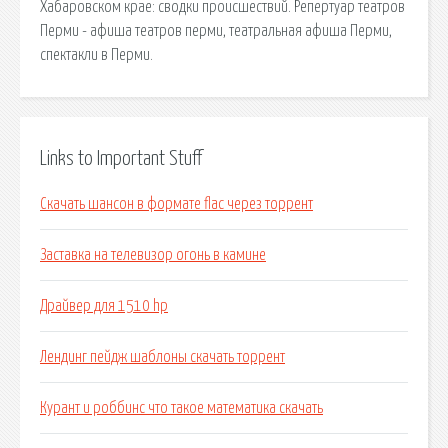
Хабаровском крае: сводки происшествий. Репертуар театров
Перми - афиша театров перми, театральная афиша Перми,
спектакли в Перми.
Links to Important Stuff
Скачать шансон в формате flac через торрент
Заставка на телевизор огонь в камине
Драйвер для 1510 hp
Лендинг пейдж шаблоны скачать торрент
Курант и роббинс что такое математика скачать