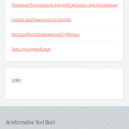
Пожарная безопасность для детей детского сада презентация
Скачать альбомы криса ри торрент
Карта шуберта владимирской губернии
Заяц слуга мультфильм
Links
An Informative Text Blurb