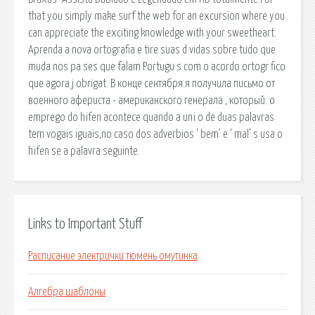
that you simply make surf the web for an excursion where you
can appreciate the exciting knowledge with your sweetheart.
Aprenda a nova ortografia e tire suas d vidas sobre tudo que
muda nos pa ses que falam Portugu s com o acordo ortogr fico
que agora j obrigat. В конце сентября я получила письмо от
военного афериста - американского генерала , который. o
emprego do hifen acontece quando a uni o de duas palavras
tem vogais iguais,no caso dos adverbios ‘ bem’ e ‘ mal’ s usa o
hifen se a palavra seguinte.
Links to Important Stuff
Расписание электрички тюмень омутинка
Алгебра шаблоны