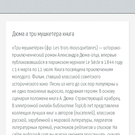
Дюма а три мушкетера книга
«Три мушкетёра» (фр. Les trois mousquetaires) — историко-
приключенческий роман Александра Дюма-отца, впервые
публиковавшийся в парижском журнале Le Siècle в 1844 году
с 14 марта по 11 июля. Книга посвящена приключениям
молодого. Фильм, ставший классикой советского
исторического кино. Песни из него до сих пор популярны и
не одно поколение выросло, подражая героям. В основу
сценария положена книга А. Дюма. Странствующий храбрец.
В электронной онлайн библиотеке TopLib.net представлена
коллекция лучших книг и авторов (писателей), классиков
русской, зарубежной и мировой литературы, лауреатов
литературных премий, участников рейтингов и списков. На
сайте audiozvuk.com вы всегда сможете прослушать, скачать