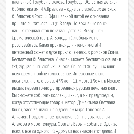
плененный, Голубая стрекоза, Голубица. Областная детская
библиотека им. И.А.Крылова – одна из старейших детских
библиотек в России. Официальной датой ее основания
принято считать осень 1918 года. Но архивные поиски
наших специалистов показали: детская. Мичуринский
Драматический театр А. Володин С любимыми не
расставайтесь. Какая приятная для чтения книга! И
интересный сюжет в духе приключенческих романов Дюма.
Бесплатная библиотека. У нас вы можете бесплатно скачать в
txt, zip, jar книги любых жанров. Список 100 лучших книг
всех времен, online голосование. Интересные книги,
писатели, книги, отзывы. 455 лет - 11 марта 1564 г. в Москве
вышла первая точно датированная русская печатная книга.
Вы сможете собирать коллекции книг, а мы предупредим,
когда отсутствующие товары. Автор: Дементьева Светлана
Книги, рассказывающие о древнем мире: Говоров А.
Алкамен. Продолжение приключений… нет, выживания
Алькора в мире Теллуры. Обитель Веры – событие. Один за
всех, и все за одного! Каждому из нас знаком этот девиз. И