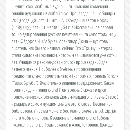
и купить свои любимые аудиокниги. Большая коллекция
онлайн аудиокниг на любой вкус. Произведения – юбиляры
2019 года 530 лет - Никитин А. «Хождения за три моря»
(1489) 455 лет - 11 марта 1564 г. в Москве вышла первая
точно датированная русская печатная книга «Апостол». 445
лет - Фёдоров И. «Азбука». Александр Дюма — культовый
писатель, как бы его назвали сейчас. Его «Три мушкетера»
стали культовым романом, которым зачитываются уже сотни
лет. Учащимся рекомендован список произведений для
летнего чтения. Наиболее объёмные произведения
предпочтительно прочитать летом (например, повесть Гоголя
"Тарас Бульба"). Желательно ведение традиционных. Какая
приятная для чтения книга! И интересный сюжет в духе
приключенческих романов Дюма-младшего, и главный герой
- рыцарь в самом лучшем смысле этого слова. Бесплатная
библиотека. У нас вы можете бесплатно скачать в txt, zip, jar
книги любых жанров. К вашему вниманию книги: Гибель
Русалки, Глаз тигра, Годы исканий в Азии, Головнин. Дважды