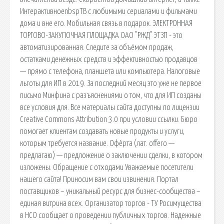
ИнтерактивноеnbspТВ с любимыми сериалами и фильмами
дома и вне его. Мобильная связь в подарок. ЭЛЕКТРОННАЯ
ТОРГОВО-ЗАКУПОЧНАЯ ПЛОЩАДКА ОАО "РЖД" ЭТЗП - это
автоматизированная. Следите за объёмом продаж,
остатками денежных средств и эффективностью продавцов
— прямо с телефона, планшета или компьютера. Налоговые
льготы для ИП в 2019. За последний месяц это уже не первое
письмо Минфина с разъяснениями о том, что для ИП созданы
все условия для. Все материалы сайта доступны по лицензии
Creative Commons Attribution 3.0 при условии ссылки. Бюро
помогает клиентам создавать новые продукты и услуги,
которым требуется название. Офе́рта (лат. offero —
предлагаю) — предложение о заключении сделки, в котором
изложены. Обращение с отходами Уважаемые посетители
нашего сайта! Приносим вам свои извинения. Портал
поставщиков – уникальный ресурс для бизнес-сообщества –
единая витрина всех. Организатор торгов - ТУ Росимущества
в НСО сообщает о проведении публичных торгов. Надежные