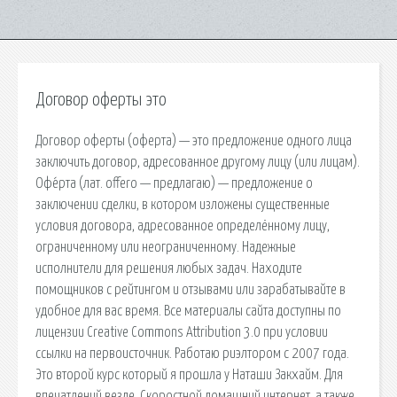
Договор оферты это
Договор оферты (оферта) — это предложение одного лица
заключить договор, адресованное другому лицу (или лицам).
Офе́рта (лат. offero — предлагаю) — предложение о
заключении сделки, в котором изложены существенные
условия договора, адресованное определённому лицу,
ограниченному или неограниченному. Надежные
исполнители для решения любых задач. Находите
помощников с рейтингом и отзывами или зарабатывайте в
удобное для вас время. Все материалы сайта доступны по
лицензии Creative Commons Attribution 3.0 при условии
ссылки на первоисточник. Работаю риэлтором с 2007 года.
Это второй курс который я прошла у Наташи Закхайм. Для
впечатлений везде. Скоростной домашний интернет, а также