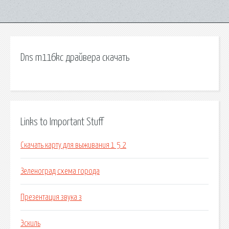
Dns m116kc драйвера скачать
Links to Important Stuff
Скачать карту для выживания 1 5 2
Зеленоград схема города
Презентация звука з
Эскиль