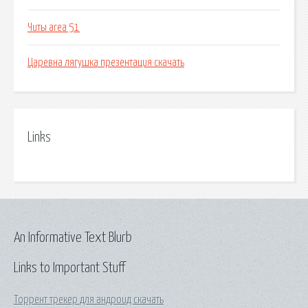
Читы area 51
Царевна лягушка презентация скачать
Links
An Informative Text Blurb
Links to Important Stuff
Торрент трекер для андроид скачать