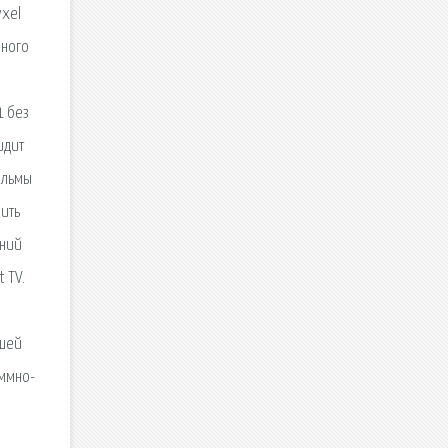
yxel
чного
1 без
идит
ильмы
ить
шний
 TV.
чшей
аммно-