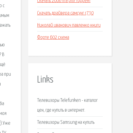
Скачать 2006 fifa рпл торрент
о с
Скачать драйвера самсунг r730
тимым
Николай иванович павленко книги
ражать
Форте 602 схема
щью
? В
ещё
ра при
Links
и
Телевизоры Telefunken - каталог
dia
цен, где купить в интернет.
 моя
Телевизоры Samsung на купить
у).Уже