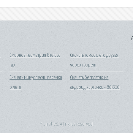
A
л
Смирнов геометрия 8 класс
Скачать томас и его друзья
гдз
через торрент
Скачать минус песни песенка
Скачать бесплатно на
о лете
андроид картинки 480 800
© Untitled. All rights reserved.