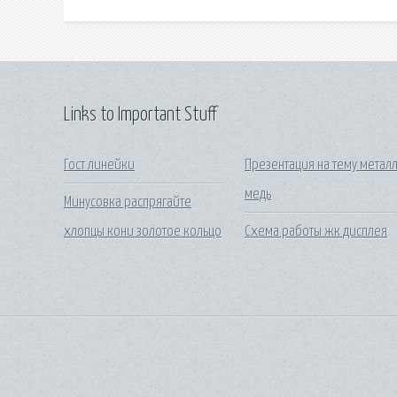
Links to Important Stuff
Гост линейки
Презентация на тему метал
медь
Минусовка распрягайте
хлопцы кони золотое кольцо
Схема работы жк дисплея