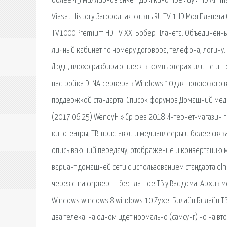
более 45 миллионов анкет. Дом кино Премиум HD Animal 
Viasat History Загородная жизнь RU TV 1HD Моя Планета
TV1000 Premium HD TV XXI Бобер Планета. Объединённый
личный кабинет по номеру договора, телефона, логину. 
Люди, плохо разбирающиеся в компьютерах или не инте
настройка DLNA-сервера в Windows 10 для потокового в
поддержкой стандарта. Список форумов Домашний медиа
(2017.06.25) WendyH » Ср фев 2018 Интернет-магазин 
кинотеатры, ТВ-приставки и медиаплееры и более связанн
описывающий передачу, отображение и конвертацию ме
вариант домашней сети с использованием стандарта dln
через dlna сервер — бесплатное ТВ у Вас дома. Архив ме
Windows windows 8 windows 10 Zyxel Билайн Билайн ТВ
два телека. на одном идет нормально (самсунг) но на вто