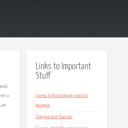
Links to Important
Stuff
шний
ver и
Схема трубопровода сжатого
ь не
воздуха
Озвучка жил был пес