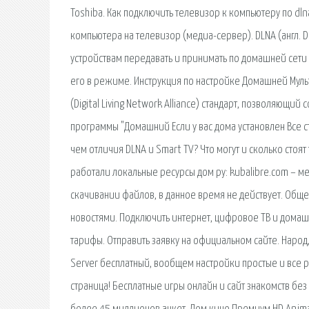
Toshiba. Как подключить телевизор к компьютеру по dln
компьютера на телевизор (медиа-сервер). DLNA (англ. D
устройствам передавать и принимать по домашней сети
его в режиме. Инструкция по настройке Домашней Мульт
(Digital Living Network Alliance) стандарт, позволяющ
программы "Домашний Если у вас дома установлен Все с
чем отличия DLNA и Smart TV? Что могут и сколько стоя
работали локальные ресурсы дом ру: kubalibre.com – 
скачивании файлов, в данное время не действует. Обще
новостями. Подключить интернет, цифровое ТВ и домаш
тарифы. Отправить заявку на официальном сайте. Народ,
Server бесплатный, вообщем настройки простые и все ра
страница! Бесплатные игры онлайн и сайт знакомств без