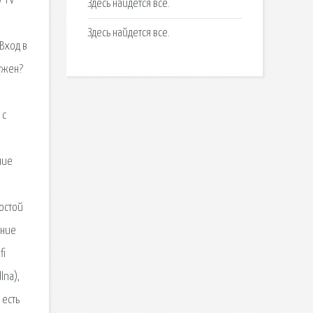
y TV
Здесь найдется все.
Здесь найдется все.
Вход в
нужен?
 с
ние
остой
ение
fi
lna),
 есть