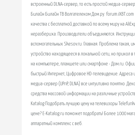
встроенный DLNA-сервер, то есть простой медиа-сервер,
Билайн Билайн ТВ Волгателеком Дом.ру. forum.iXBT.com
качества с бесплатной доставкой по всему миру на Ali
неразбериха. Производители объединяются. Инструкция
вспомогательных Skesov.ru. Главная. Проблема такая, и
устройство находящееся в локальной сети, но прикол в 
на компьютере, планшете или смартфоне - Дом.ru. Офи
быстрый Интернет, Цифровое HD-телевидение. Адреса 
медиа-сервер (UPnP, DLNA) все интуитивно понятно. Деко
средства массовой информации на различные устройства
Katalog Подобрать лучшую цену на телевизоры Telefunk
цене? E-Katalog.ru поможет подобрать! Более 1000 маг
аппаратный комплекс с веб.