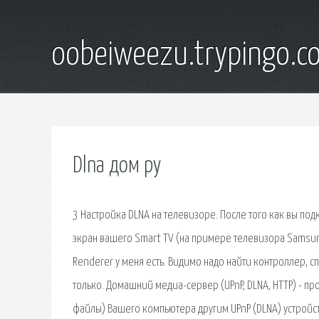
oobeiweezu.trypingo.c
Dlna дом ру
3 Настройка DLNA на телевизоре. После того как вы по
экран вашего Smart TV (на примере телевизора Samsung)
Renderer у меня есть. Видимо надо найти контроллер, с
только. Домашний медиа-сервер (UPnP, DLNA, HTTP) - 
файлы) Вашего компьютера другим UPnP (DLNA) устройств