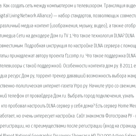
a. Как создать сеть между компьютером и телевизором. Трансляция виде
igital Living Network Alliance) — набор стандартов, позволяющих совмес
 различный медиа-контент (изображения, музыку, видео), а также отоб
имедиа Cети на декодере Дом ru TV 1.Что такое технология DLNA? DLNA
ий совместимым. Подробная инструкция по настройке DLNA сервера с помо
татьи принадлежат автору проекта f1comp.ru. Что такое поддержка DLNA
т телевизоры с такой поддержкой. Особенности контента дом ру. В 2011 
медиа ресурс Дом ру, торрент-трекер дававший возможность выбора жан
ственно-политическая интернет-газета Утро.ру. Начните утро со свежим
ний телефон от провайдера Дом.ru. Выбрать город подключения, узнать
 кто пробовал настроить DLNA сервер у себя дома? Есть сервер Home Me
ботает, но очень интересует настройка. Сайт знакомств Фотострана РУ -
 регистрации, но с преимуществами после регистрации (вход на страниц