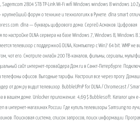
 Sagemcom 2804 STB TP-Link Wi-Fi wifi Windows windows 8 windows 10 Z
 - крупнейший форум о технике и технологиях в Рунете. dlna smart отли
Express.com. dlna — букварь цифрового дома. Сергей Асмаков. Цифровая
 по настройке DLNA сервера на базе Windows 7, Windows 8, Windows 8.
меется телевизор с поддержкой DLNA, Компьютер с Win7 64 bit. WMP не в
том, чот его. Смотрите онлайн 200 ТВ-каналов, фильмы, сериалы, мультф
циальный сайт интернет-провайдера Дом.ru в Санкт-Петербурге. Подключ
и телефоны офисов. Выгодные тарифы. Настроил все через прогу: Дома
дер от дом.ру видит телевизор. BubbleUPnP for DLNA / Chromecast / Smart
 в вашем доме. Unlocker приложение. 4,69 $ Bubblesoft. Каталог цен e-
en в интернет-магазинах России. Где купить телевизоры Samsung по лу
азинов. Поисковая сиcтема, список запросов, поиск информации. Прогр