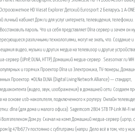
Planet National Geographic Discovery Showcase HD TV1000 Action Galax
 Остросюжетное HD Viasat Explorer Детский Eurosport 2 Беларусь 1 A-ONE
 личный кабинет Дом.ru для услуг интернета, телевидения, телефонии. 
Восстановить пароль. Что из себя представляет Dlna сервер и зачем он 
ресующиеся различными технологиями, могут не знать, что. Создание и
ещания видео, музыки и других медиа на телевизор и другие устройства
-сервер (UPnP, DLNA, HTTP) Домашний медиа-сервер . Seasonvar.ru WH
популярных и горячих Проектор Dlna из Электроника, TV-тюнеры, Домаш
ых Проектор. #DLNa DLNA (Digital Living Network Alliance) — стандарт,
диаконтента (видео, звук, изображения) в домашней сети. Создаем пр
a на основе usb-накопителя, подключенного к роутеру. Онлайн телевид
тки: dlna (для дома и малого офиса). Sagemcom 2804 STB TP-Link Wi-Fi wi
 Волгателеком Дом.ру. Скачал на комп Домашний медиа-сервер (upnp, d
ром lg 47lb677v постоянно с субтитрами (напри. Дело всё в том, что у них