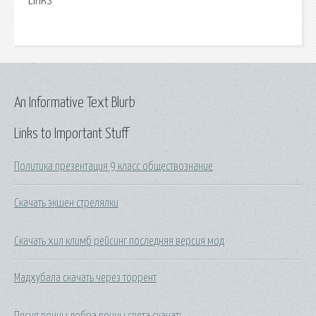
Links
An Informative Text Blurb
Links to Important Stuff
Политика презентация 9 класс обществознание
Скачать экшен стрелялки
Скачать хил климб рейсинг последняя версия мод
Мадхубала скачать через торрент
Песня воины добра воины света скачать