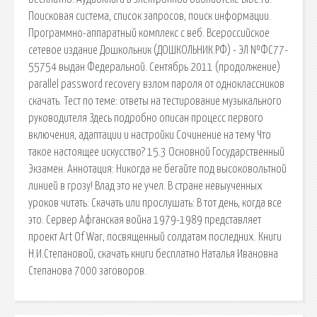
Поисковая сиcтема, список запросов, поиск информации.
Программно-аппаратный комплекс с веб. Всероссийское
сетевое издание Дошкольник (ДОШКОЛЬНИК.РФ) - ЭЛ №ФС77-
55754 выдан Федеральной. Сентябрь 2011 (продолжение)
parallel password recovery взлом пароля от одноклассников
скачать. Тест по теме: ответы на тестирование музыкального
руководителя Здесь подробно описан процесс первого
включения, адаптации и настройки Сочинение на тему Что
такое настоящее искусство? 15.3 Основной Государственный
Экзамен. Аннотация: Никогда не бегайте под высоковольтной
линией в грозу! Влад это не учел. В стране невыученных
уроков читать: Скачать или прослушать: В тот день, когда все
это. Сервер Афганская война 1979-1989 представляет
проект Art Of War, посвященный солдатам последних. Книги
Н.И.Степановой, скачать книги бесплатно Наталья Ивановна
Степанова 7000 заговоров.