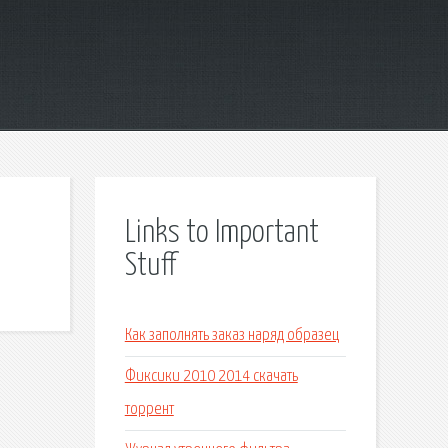
Links to Important
Stuff
Как заполнять заказ наряд образец
Фиксики 2010 2014 скачать
торрент