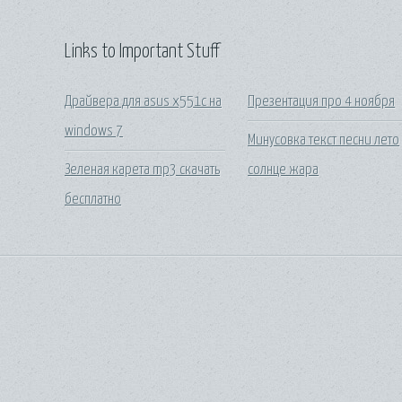
Links to Important Stuff
Драйвера для asus x551c на
Презентация про 4 ноября
windows 7
Минусовка текст песни лето
Зеленая карета mp3 скачать
солнце жара
бесплатно