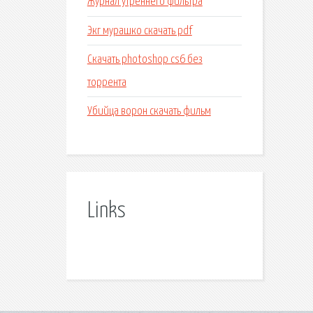
Журнал утреннего фильтра
Экг мурашко скачать pdf
Скачать photoshop cs6 без
торрента
Убийца ворон скачать фильм
Links