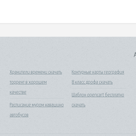
A
Хранители времени скачать
Контурные карты география
торрент в хорошем
8 класс дрофа скачать
качестве
Шаблон opencart бесплатно
Расписание муром навашино
скачать
автобусов