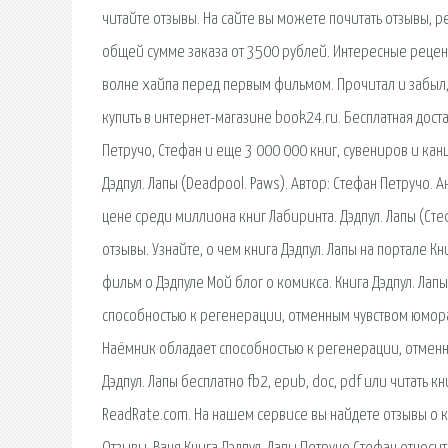
читайте отзывы. На сайте вы можете почитать отзывы, р
общей сумме заказа от 3500 рублей. Интересные рецензи
волне хайпа перед первым фильмом. Прочитал и забыл, 
купить в интернет-магазине book24.ru. Бесплатная доста
Петручо, Стефан и еще 3 000 000 книг, сувениров и канц
Дэдпул. Лапы (Deadpool. Paws). Автор: Стефан Петручо. 
цене среди миллиона книг Лабиринта. Дэдпул. Лапы (Сте
отзывы. Узнайте, о чем книга Дэдпул. Лапы на портале К
фильм о Дэдпуле Мой блог о комикса. Книга Дэдпул. Лап
способностью к регенерации, отменным чувством юмора
Наёмник обладает способностью к регенерации, отмен
Дэдпул. Лапы бесплатно fb2, epub, doc, pdf или читать к
ReadRate.com. На нашем сервисе вы найдете отзывы о кн