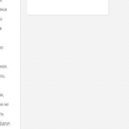
ы,
мник
 и
в
чо
онок.
ли,
ан,
ве не
ть
эдпул.