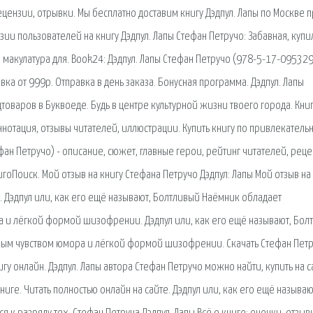
ецензии, отрывки. Мы бесплатно доставим книгу Дэдпул. Лапы по Москве 
и пользователей на книгу Дэдпул. Лапы Стефан Петручо: Забавная, купи
макулатура для. Book24: Дэдпул. Лапы Стефан Петручо (978-5-17-095329
вка от 999р. Отправка в день заказа. Бонусная программа. Дэдпул. Лапы
товаров в Буквоеде. Будь в центре культурной жизни твоего города. Книг
Аннотация, отзывы читателей, иллюстрации. Купить книгу по привлекатель
фан Петручо) - описание, сюжет, главные герои, рейтинг читателей, рец
нигоПоиск. Мой отзыв на книгу Стефана Петручо Дэдпул: Лапы Мой отзыв на
ы. Дэдпул или, как его ещё называют, Болтливый Наёмник обладает
 и лёгкой формой шизофрении. Дэдпул или, как его ещё называют, Бол
ным чувством юмора и лёгкой формой шизофрении. Скачать Стефан Петр
нигу онлайн. Дэдпул. Лапы автора Стефан Петручо можно найти, купить на с
иге. Читать полностью онлайн на сайте. Дэдпул или, как его ещё называю