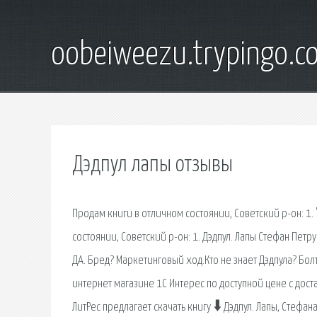
oobeiweezu.trypingo.c
Дэдпул лапы отзывы
Продам книги в отличном состоянии, Советский р-он: 1. 
состоянии, Советский р-он: 1. Дэдпул. Лапы Стефан Петр
ДА. Бред? Маркетинговый ход.Кто не знает Дэдпула? Бол
интернет магазине 1С Интерес по доступной цене с дост
ЛитРес предлагает скачать книгу 🠳 Дэдпул. Лапы, Стефан