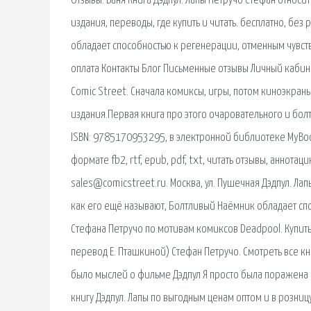
Отзывы. Ваня Книга Дэдпул. Лапы Петручо Стефан относитс
издания, переводы, где купить и читать. бесплатно, без
обладает способностью к регенерации, отменным чувство
оплата Контакты Блог Письменные отзывы Личный кабинет
Comic Street. Сначала комиксы, игры, потом киноэкраны
издания.Первая книга про этого очаровательного и болт
ISBN: 9785170953295, в электронной библиотеке MyBook.
формате fb2, rtf, epub, pdf, txt, читать отзывы, аннотац
sales@comicstreet.ru. Москва, ул. Пушечная Дэдпул. Лап
как его ещё называют, Болтливый Наёмник обладает спо
Стефана Петручо по мотивам комиксов Deadpool. Купить и
перевод Е. Пташкиной) Стефан Петручо. Смотреть все кни
было мыслей о фильме Дэдпул Я просто была поражена 
книгу Дэдпул. Лапы по выгодным ценам оптом и в розницу