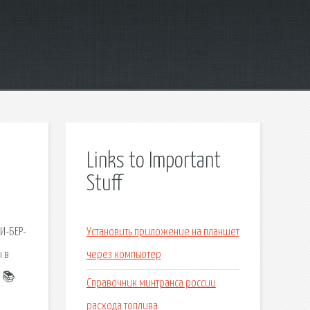
Links to Important
Stuff
ЛИ-БЕР-
Установить приложение на планшет
 в
через компьютер
г 📚
Справочник минтранса россии
расхода топлива