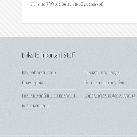
Лапы за 339 р. с бесплатной доставкой.
Links to Important Stuff
Как работать с тор
Скачать игру нарда
браузером
бесплатно на ноутбук
Скачать учебник по праву 11
Ворлд оф танк для андроид
класс матвеев