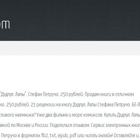
om
"Дэдпул. Лапы". Стефан Петручо. 250 рублей. Продам книги в отличном
учо. 250 рублей. 23 рецензии на книгу Дэдпул. Лапы Стефана Петручо. БЕ-
тливого наемника? Уже два фильма и море комиксов. Купить Дэдпул. Лапы
авкой по Москве и России. Поделиться отзывом. Сервис электронных кни
а Петручо в форматах fb2, txt, epub, pdf или читать онлайн! Оставляйте и