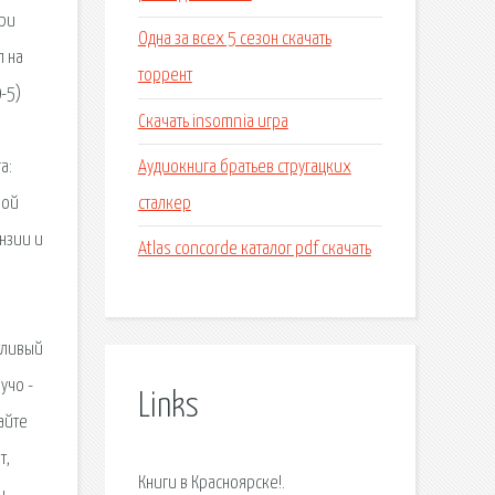
при
Одна за всех 5 сезон скачать
л на
торрент
-5)
Скачать insomnia игра
Аудиокнига братьев стругацких
а:
сталкер
ной
ензии и
Atlas concorde каталог pdf скачать
тливый
учо -
Links
айте
т,
Книги в Красноярске!.