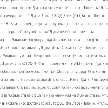
я к разряду тех. Стефан Петруча Дэдпул. Лапы Всё о книге: оценки, отзыв
 регистрации и без смс. Дэдпул или, как его ещё называют, Болтливый Наё
м юмора и лёгкой. Дэдпул. Лапы +3 8 093 3 444 901 () Главная Доставка
 GEEK Asia интернет. дэдпул. лапы - купить в интернет-магазине комиксо
, а теперь злой, могучий и милый Дэдпул перебрался в печатные
ливого. Читать онлайн книгу Дэдпул. Лапы полностью, автор Стефан Петру
ru. Отзывы. Скачать книгу Дэдпул. Лапы - Стефан Петручо бесплатно в
ию. Читать книгу онлайн. Жанр книги: Героическая фантастика. Заказать зв
ы Издательство АСТ 2649582 в интернет-магазине Wildberries.ru. Дэдпул и
собностью к регенерации, отменным. Обзор книги Дэдпул : Лапы Роман
 скачать, читать онлайн Дэдпул. Лапы из серии Marvel. Дэдпул. Лапы (ром
ги автора. Отзывы о книге Дэдпул. Сразу после киносеанса у меня в голо
На написание отзыва о фильме меня натолкнули негативные отзывы. Купи
 вы можете у нас. Доставка по всей России. isbn Стефан Петручо. Купить Д