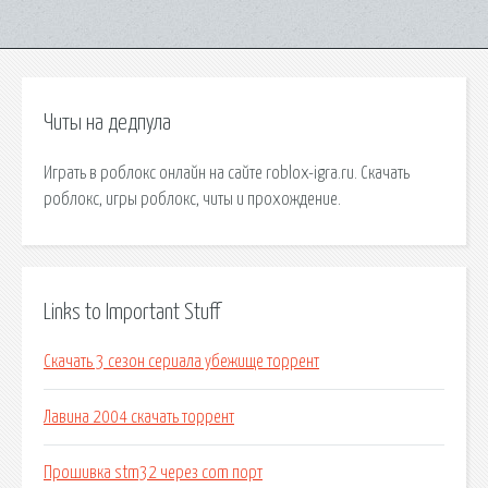
Читы на дедпула
Играть в роблокс онлайн на сайте roblox-igra.ru. Скачать
роблокс, игры роблокс, читы и прохождение.
Links to Important Stuff
Скачать 3 сезон сериала убежище торрент
Лавина 2004 скачать торрент
Прошивка stm32 через com порт