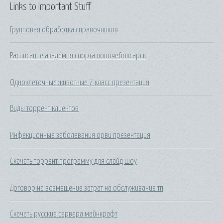
Links to Important Stuff
Групповая обработка справочников
Расписание академия спорта новочебоксарск
Одноклеточные животные 7 класс презентация
Виды торрент клиентов
Инфекционные заболевания орви презентация
Скачать торрент программу для слайд шоу
Договор на возмещение затрат на обслуживание тп
Скачать русские сервера майнкрафт