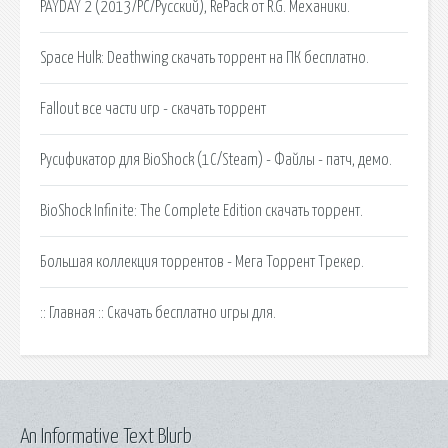
PAYDAY 2 (2013/PC/Русский), RePack от R.G. Механики.
Space Hulk: Deathwing скачать торрент на ПК бесплатно.
Fallout все части игр - скачать торрент
Русификатор для BioShock (1С/Steam) - Файлы - патч, демо.
BioShock Infinite: The Complete Edition скачать торрент.
Большая коллекция торрентов - Мега Торрент Трекер.
:: Главная :: Скачать бесплатно игры для.
An Informative Text Blurb