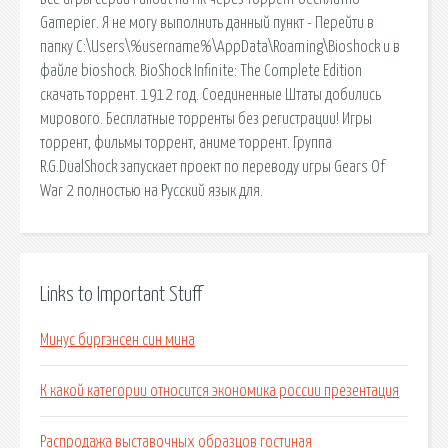
Gamepier. Я не могу выполнить данный пункт - Перейти в
папку C:\Users\%username%\AppData\Roaming\Bioshock и в
файле bioshock. BioShock Infinite: The Complete Edition
скачать торрент. 1912 год. Соединенные Штаты добились
мирового. Бесплатные торренты без регистрации! Игры
торрент, фильмы торрент, аниме торрент. Группа
R.G.DualShock запускает проект по переводу игры Gears Of
War 2 полностью на Русский язык для.
Links to Important Stuff
Минус биргэнсен син мина
К какой категории относится экономика россии презентация
Распродажа выставочных образцов гостиная