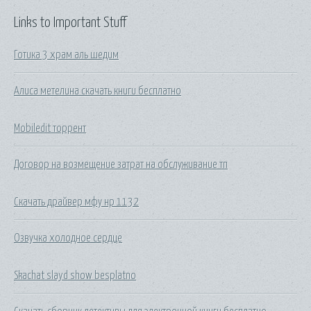
Links to Important Stuff
Готика 3 храм аль шедим
Алиса метелина скачать книги бесплатно
Mobiledit торрент
Договор на возмещение затрат на обслуживание тп
Скачать драйвер мфу нр 1132
Озвучка холодное сердце
Skachat slayd show besplatno