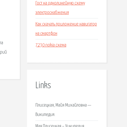
Гост на однолинейную схему
электроснабжения
Как скачать приложение навигатор
на смартфон
ла
7230 nokia схема
арий
Links
Плисецкая, Майя Михайловна —
Википедия.
Мая Плисецкая – Уикипедия.