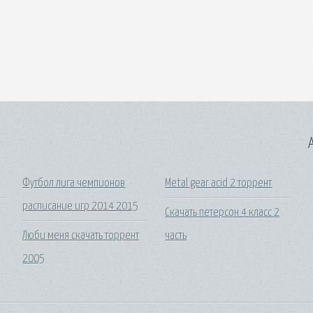
A
Футбол лига чемпионов
Metal gear acid 2 торрент
расписание игр 2014 2015
Скачать петерсон 4 класс 2
Люби меня скачать торрент
часть
2005