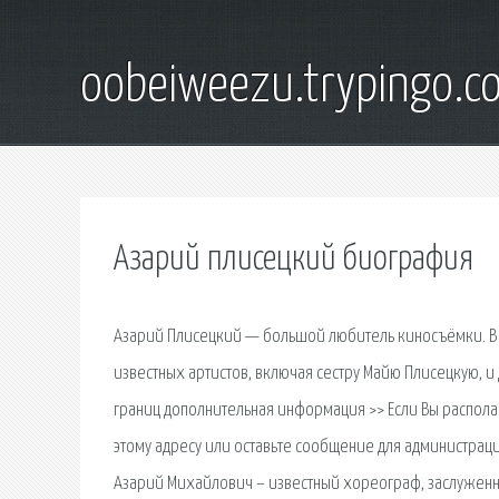
oobeiweezu.trypingo.c
Азарий плисецкий биография
Азарий Плисецкий — большой любитель киносъёмки. В 
известных артистов, включая сестру Майю Плисецкую, и
границ дополнительная информация >> Если Вы распола
этому адресу или оставьте сообщение для администраци
Азарий Михайлович – известный хореограф, заслуженный