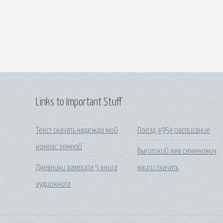
Links to Important Stuff
Текст скачать надежда мой
Поезд 495я расписание
компас земной
Выготский лев семенович
Дневники вампира 5 книга
книги скачать
аудиокнига