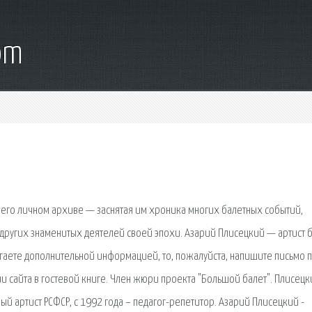
om
его личном архиве — заснятая им хроника многих балетных событий,
 других знаменитых деятелей своей эпохи. Азарий Плисецкий — артист 
гаете дополнительной информацией, то, пожалуйста, напишите письмо 
и сайта в гостевой книге. Член жюри проекта "Большой балет". Плисецк
 артист РСФСР, с 1992 года – педагог-репетитор. Азарий Плисецкий -