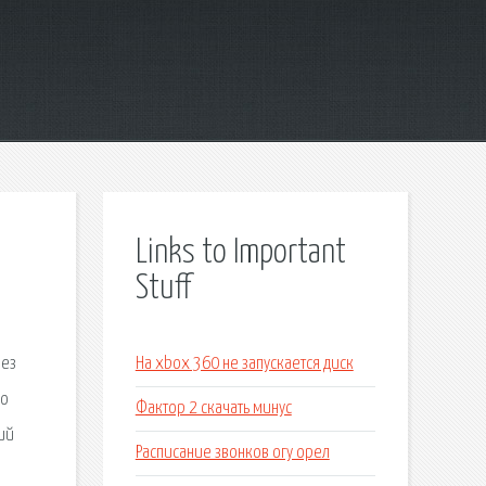
Links to Important
Stuff
без
На xbox 360 не запускается диск
по
Фактор 2 скачать минус
ий
Расписание звонков огу орел