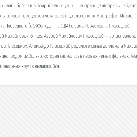
ги онлайн бесплатно. Азарий Плисецкий — на странице автора вы найдёте
ты из жизни, рецензии читателей и цитаты из книг. Биография. Михаил
ча Плисецкого (с 1906 года — в США) и Симы Израилевны Плисецкой
й Михайлович. 6 likes. Аза́рий Миха́йлович Плисе́цкий — артист балета,
стии Плисецких. Александр Плисецкий родился в семье дипломата Михаи
кино, родом из Вильно, которая снималась в первых немых фильмах. Аз
сиональных кругах выдающийся.