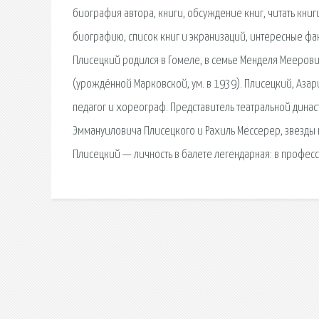
биография автора, книги, обсуждение книг, читать кни
биографию, список книг и экранизаций, интересные фак
Плисецкий родился в Гомеле, в семье Менделя Меерови
(урождённой Марковской, ум. в 1939). Плисецкий, Азари
педагог и хореограф. Представитель театральной дина
Эммануиловича Плисецкого и Рахиль Мессерер, звезды 
Плисецкий — личность в балете легендарная: в профес