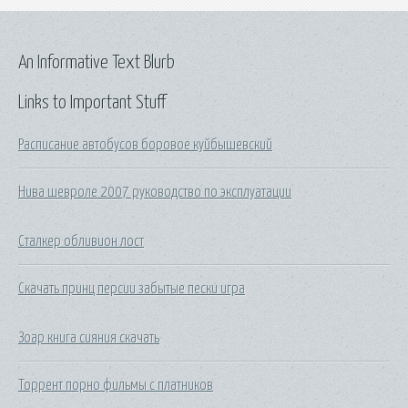
An Informative Text Blurb
Links to Important Stuff
Расписание автобусов боровое куйбышевский
Нива шевроле 2007 руководство по эксплуатации
Сталкер обливион лост
Скачать принц персии забытые пески игра
Зоар книга сияния скачать
Торрент порно фильмы с платников