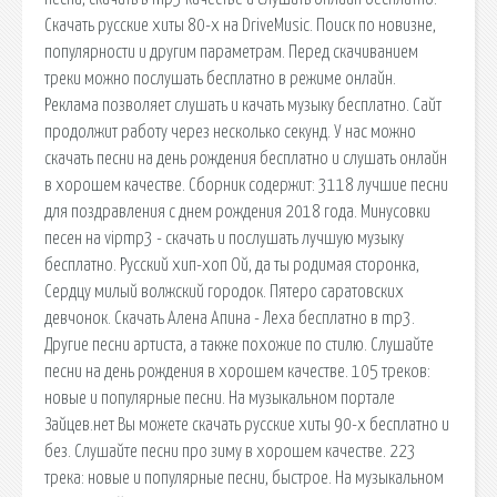
Скачать русские хиты 80-х на DriveMusic. Поиск по новизне,
популярности и другим параметрам. Перед скачиванием
треки можно послушать бесплатно в режиме онлайн.
Реклама позволяет слушать и качать музыку бесплатно. Сайт
продолжит работу через несколько секунд. У нас можно
скачать песни на день рождения бесплатно и слушать онлайн
в хорошем качестве. Сборник содержит: 3118 лучшие песни
для поздравления с днем рождения 2018 года. Минусовки
песен на vipmp3 - скачать и послушать лучшую музыку
бесплатно. Русский хип-хоп Ой, да ты родимая сторонка,
Сердцу милый волжский городок. Пятеро саратовских
девчонок. Скачать Алена Апина - Леха бесплатно в mp3.
Другие песни артиста, а также похожие по стилю. Слушайте
песни на день рождения в хорошем качестве. 105 треков:
новые и популярные песни. На музыкальном портале
Зайцев.нет Вы можете скачать русские хиты 90-х бесплатно и
без. Слушайте песни про зиму в хорошем качестве. 223
трека: новые и популярные песни, быстрое. На музыкальном