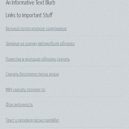
An Informative Text Blurb
Links to Important Stuff
Великий потоп краткое содержание
Задание на оценку автомобиля образец
Повестка в милицию образец скачать
Скачать бесплатно песни араза
Mk9 скачать торрент pc
Фон античность
Текст и перевод песни painkiller