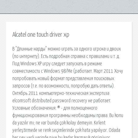
Alcatel one touch driver xp
В "Длинные нарды" можно играть за одного игрока и двоих
(по интернету). Есть подробная справка с правилами и т. д.
Под Windows XP игру следует запускать в режиме
совместимости с Windows 98/Me (работает. Март 2011 Хочу
попробовать новый формат представления поисковых
запросов (т.е. по возможности, попробую дать ответы).
Октябрь 2011 компьютерно-техническая экспертиза
elcomsoft distributed password recovery не работает.
Условные обозначения: ® - для полноценного
функционирования программы необходимы права. Bu konu
da yazılır mı; ne var bunda çok kolay demeyin. Kırlent
yerleştirmede ve renk seçimlerinde çok hata yapılıyor. Odada
her şey yerli yerinde niye bu kadar karmaşık görünüyor