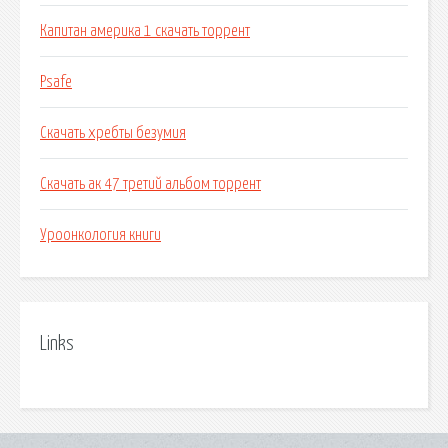
Капитан америка 1 скачать торрент
Psafe
Скачать хребты безумия
Скачать ак 47 третий альбом торрент
Уроонкология книги
Links