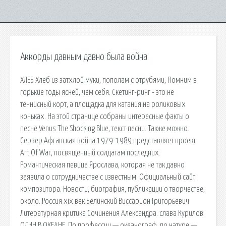
Аккорды давным давно была война
ХЛЕБ Хлеб из затхлой муки, пополам с отрубями, Помним в
горькие годы ясней, чем себя. Скетинг-ринг - это не
теннисный корт, а площадка для катания на роликовых
коньках. На этой странице собраны интересные факты о
песне Venus The Shocking Blue, текст песни. Также можно.
Сервер Афганская война 1979-1989 представляет проект
Art Of War, посвященный солдатам последних.
Романтическая певица Ярослава, которая не так давно
заявила о сотрудничестве с известным. Официальный сайт
композитора. Новости, биография, публикации о творчестве,
около. Россия xix век Белинский Виссарион Григорьевич
Литературная критика Сочинения Александра. cлава Курилов
ОДИН В ОКЕАНЕ. По профессии — океанограф, по натуре —