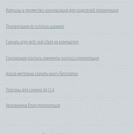
Капризы и упрямство консультация для родителей презентация
Презентация по истории шахмат
Скачать игру wrb real steel на компьютер
Городецкая роспись элементы росписи презентация
Алиса метелина скачать книги бесплатно
Плагины для синема 4д r14
Незнакомка блок презентация