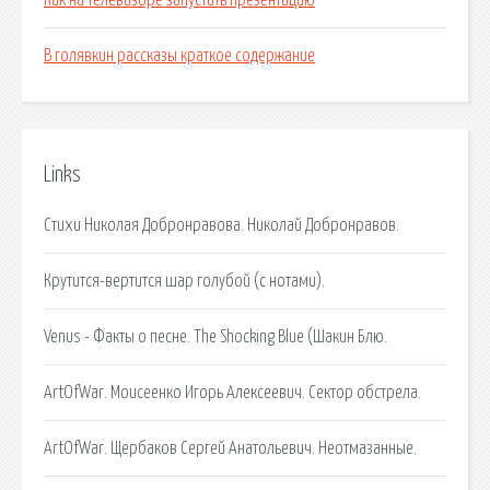
Как на телевизоре запустить презентацию
В голявкин рассказы краткое содержание
Links
Стихи Николая Добронравова. Николай Добронравов.
Крутится-вертится шар голубой (с нотами).
Venus - Факты о песне. The Shocking Blue (Шакин Блю.
ArtOfWar. Моисеенко Игорь Алексеевич. Сектор обстрела.
ArtOfWar. Щербаков Сергей Анатольевич. Неотмазанные.