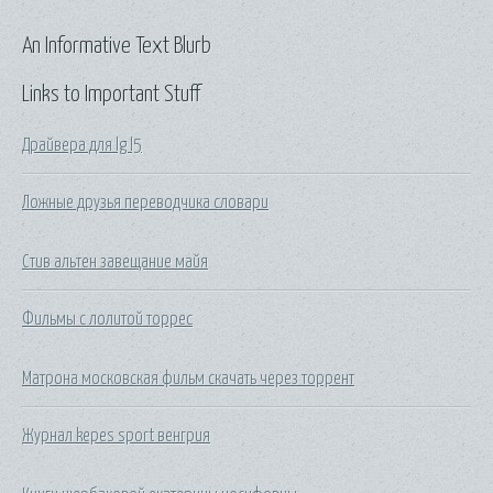
An Informative Text Blurb
Links to Important Stuff
Драйвера для lg l5
Ложные друзья переводчика словари
Стив альтен завещание майя
Фильмы с лолитой торрес
Матрона московская фильм скачать через торрент
Журнал kepes sport венгрия